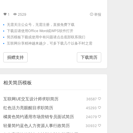
1
2529
举报
无需关注公众号，无需注册，直接免费下载
下载后请使用Office Word或WPS软件打开
简历模板下载
或使用中有问题请点击底部联系我们
互联网分享精神越来越少，可多下载几个以备不时之需
捐赠支持
下载简历
相关
简历模板
互联网UE交互设计师求职简历
36587
红色活力亮眼醒目求职简历
45293
橘黄色简约通用市场营销专员面试简历
24079
轻量简约蓝色人力资源人事行政简历
30932