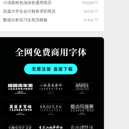
小清新粉色浅绿色通用简历
106289
应届大学生会计财务求职简历
55120
数据分析实习生简历模板
31454