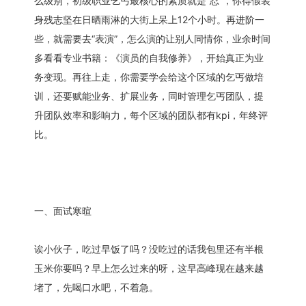
么级别，初级职业乞丐最核心的素质就是“忍”，你得假装
身残志坚在日晒雨淋的大街上呆上12个小时。再进阶一
些，就需要去“表演”，怎么演的让别人同情你，业余时间
多看看专业书籍：《演员的自我修养》，开始真正为业
务变现。再往上走，你需要学会给这个区域的乞丐做培
训，还要赋能业务、扩展业务，同时管理乞丐团队，提
升团队效率和影响力，每个区域的团队都有kpi，年终评
比。
一、面试寒暄
诶小伙子，吃过早饭了吗？没吃过的话我包里还有半根
玉米你要吗？早上怎么过来的呀，这早高峰现在越来越
堵了，先喝口水吧，不着急。