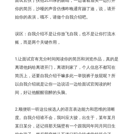
面试官扶了扶他2cm厚的眼睛，一边皱着眉头一边打开
你的简历，沙哑的声音仿佛昨晚通宵蹦了迪，说，请开
始你的表演，哦不，请做个自我介绍吧。
误区：自我介绍不是让你放飞自我，也不是让你打流水
账，而是两个关键作用，
1.让面试官有充分时间阅读你的简历和浏览作品，真的是
离谱他妈给离谱开门，离谱到家了，个人信息不都写在
简历上，还要自我介绍干嘛多此一举脱裤子放屁呢？所
以自我介绍就是让你一边说话一边给面试官阅读的时
间，好让他醒醒宿醉的头脑。
2.顺便听一听这位候选人的语言表达能力和思维的清晰
度。自我介绍谁不会，我叫应大骏，出生于，某年某月
某日某分，还记得那天隔壁有一个跟我同年同月同日生