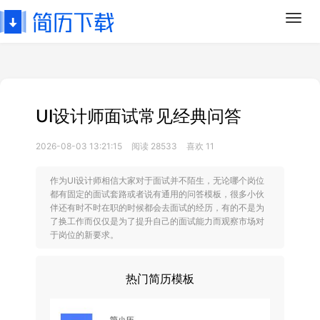
Toggl
navig
UI设计师面试常见经典问答
2026-08-03 13:21:15
阅读 28533
喜欢 11
作为UI设计师相信大家对于面试并不陌生，无论哪个岗位
都有固定的面试套路或者说有通用的问答模板，很多小伙
伴还有时不时在职的时候都会去面试的经历，有的不是为
了换工作而仅仅是为了提升自己的面试能力而观察市场对
于岗位的新要求。
热门简历模板