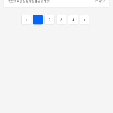
IT互联网黑白程序员开发者简历
6111
«
1
2
3
4
»