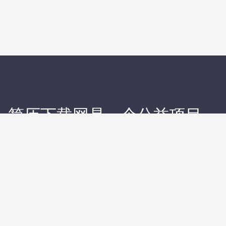
简约设计视频剪辑师后期剪辑人员简历
2533
«
1
2
»