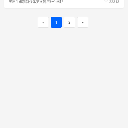
应届生求职新媒体英文简历外企求职
22313
«
1
2
»