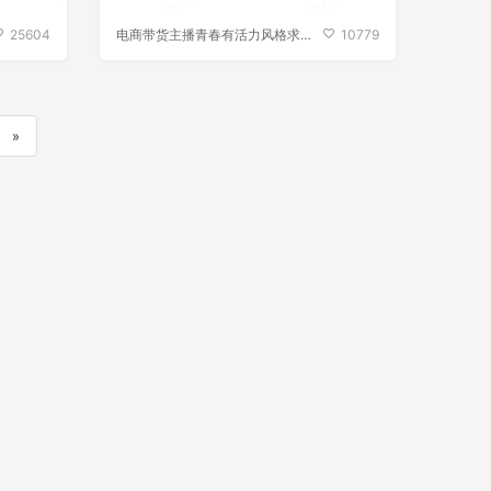
25604
电商带货主播青春有活力风格求职
10779
简历
»