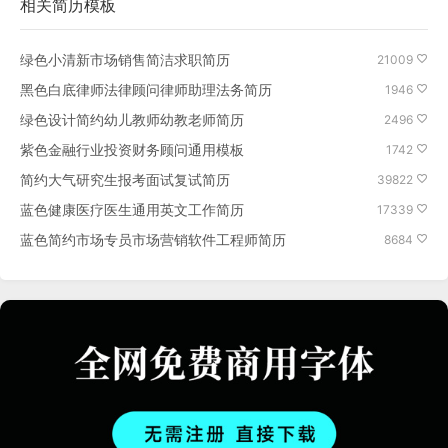
相关
简历模板
绿色小清新市场销售简洁求职简历
21009
黑色白底律师法律顾问律师助理法务简历
1946
绿色设计简约幼儿教师幼教老师简历
2496
紫色金融行业投资财务顾问通用模板
1742
简约大气研究生报考面试复试简历
39822
蓝色健康医疗医生通用英文工作简历
17339
蓝色简约市场专员市场营销软件工程师简历
8684