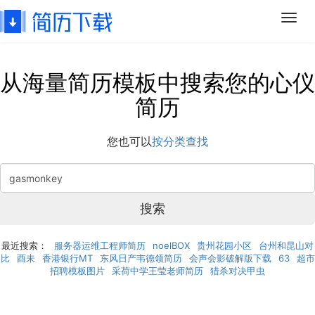
Toggl
navig
从海量简历模板中搜索您的心仪
简历
您也可以
按分类查找
搜索
最近搜索：
服务器运维工程师简历
noelBOX
贵州花园小区
台州和昆山对
比
酉未
香港银行MT
东风日产韦德领简历
会声会影破解版下载
63
超市
招聘模板图片
采荷中学王莹老师简历
猎杀对决甲虫