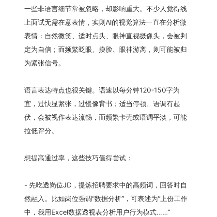
一些非语言细节常被忽略，却影响重大。不少人觉得线
上面试无需在意表情，实则AI的视觉算法一直在分析微
表情：自然微笑、适时点头、眼神直视摄像头，会被判
定为自信；而频繁眨眼、摸脸、眼神游离，则可能被归
为紧张信号。
语言表达特点也很关键。语速以每分钟120-150字为
宜，过快显紧张，过慢像背书；适当停顿、语调有起
伏，会被视作表达流畅，而频繁卡壳或语调平淡，可能
拉低评分。
想提高通过率，这些技巧值得尝试：
- 先吃透岗位JD，提炼招聘要求中的高频词，回答时自
然融入。比如岗位强调“数据分析”，可表述为“上份工作
中，我用Excel数据透视表分析用户行为模式……”