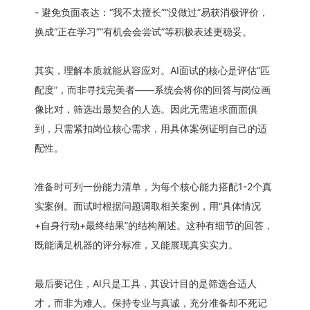
- 避免负面表达：“我不太擅长”“没做过”易获消极评价，
换成“正在学习”“有机会会尝试”等积极表述更稳妥。
其实，理解本质就能从容应对。AI面试的核心是评估“匹
配度”，而非寻找完美者——系统会将你的回答与岗位画
像比对，筛选出最契合的人选。因此无需追求面面俱
到，只需紧扣岗位核心需求，用具体案例证明自己的适
配性。
准备时可列一份能力清单，为每个核心能力搭配1-2个真
实案例。面试时根据问题调取相关案例，用“具体情况
+自身行动+最终结果”的结构阐述。这种有细节的回答，
既能满足机器的评分标准，又能展现真实实力。
最后要记住，AI只是工具，其设计目的是筛选合适人
才，而非为难人。保持专业与真诚，充分准备却不死记