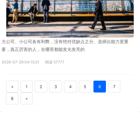
大公司、小公司各有利弊，没有绝对优缺点之分。选择比能力更重
要，真正厉害的人，在哪里都能发光发亮的
2026-07-29 04:15:21
阅读 57777
«
1
2
3
4
5
6
7
8
»