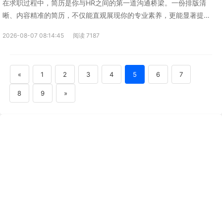
在求职过程中，简历是你与HR之间的第一道沟通桥梁。一份排版清
晰、内容精准的简历，不仅能直观展现你的专业素养，更能显著提升
获得面试机会的概率。而选对简历模板，正是制作高质量简历的第一
2026-08-07 08:14:45
阅读 7187
步。
«
1
2
3
4
5
6
7
8
9
»